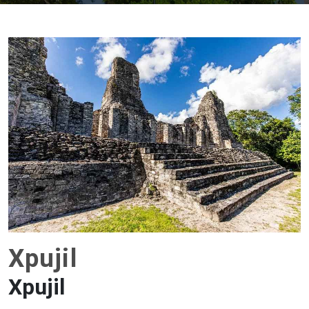
Xpujil
Xpujil