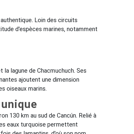
authentique. Loin des circuits
ltitude d'espèces marines, notamment
 et la lagune de Chacmuchuch. Ses
nnantes ajoutent une dimension
es oiseaux marins.
 unique
ron 130 km au sud de Cancún. Relié à
 Les eaux turquoise permettent
rfois des lamantins, d'où son nom.