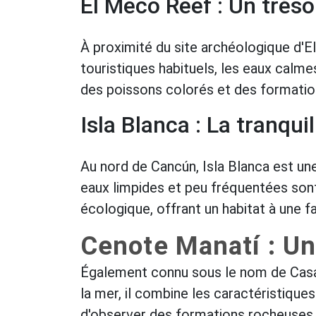
El Meco Reef : Un trés
À proximité du site archéologique d'El
touristiques habituels, les eaux cal
des poissons colorés et des formation
Isla Blanca : La tranquill
Au nord de Cancún, Isla Blanca est un
eaux limpides et peu fréquentées sont
écologique, offrant un habitat à une 
Cenote Manatí : Un
Également connu sous le nom de Casa 
la mer, il combine les caractéristique
d'observer des formations rocheuses s