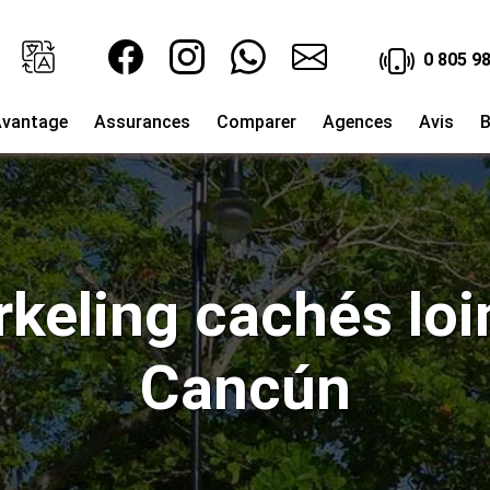
0 805 98
vantage
Assurances
Comparer
Agences
Avis
B
keling cachés loi
Cancún