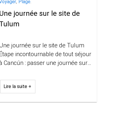
Voyager
,
Plage
.
Une journée sur le site de
Tulum
Une journée sur le site de Tulum
Étape incontournable de tout séjour
à Cancún : passer une journée sur
le site de Tulum. Et pas
uniquement sur le site
Lire la suite +
archéologique !t