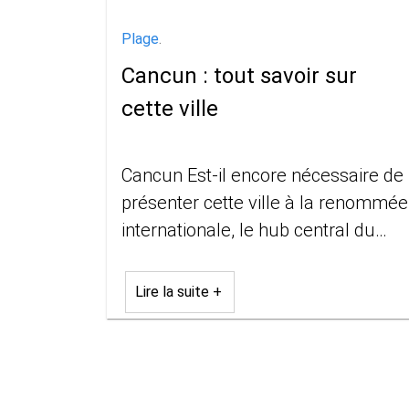
Plage
.
Cancun : tout savoir sur
cette ville
Cancun Est-il encore nécessaire de
présenter cette ville à la renommée
internationale, le hub central du
tourisme dans la péninsule du
Yucatan ? Éclairée toute...
Lire la suite +