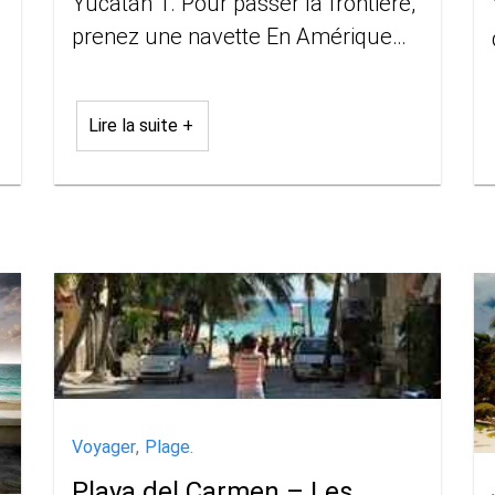
Yucatán 1. Pour passer la frontière,
Y
prenez une navette En Amérique
Centrale et du Sud il est très
commun d’utiliser les chicken bus,
Lire la suite +
ces
Voyager
,
Plage
.
Playa del Carmen – Les