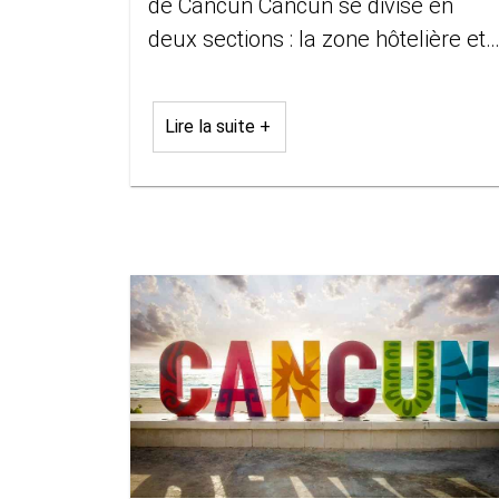
de Cancún Cancún se divise en
deux sections : la zone hôtelière et
le centre-ville où vivent les
habitants. Si beaucoup de touristes
Lire la suite +