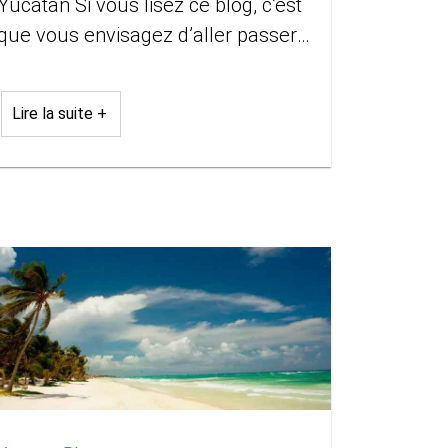
ucatan Si vous lisez ce blog, c’est
que vous envisagez d’aller passer
des vacances au Mexique et
profiter des Cénotes dans le
Lire la suite +
Yucatan. Au cours