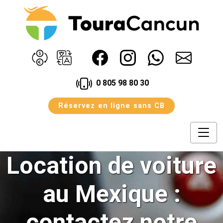
0 805 98 80 30
Réservez en ligne sans CB
Avantage
Assurances
Agences
Avis
Blog
Location de voiture
Contact
Conditions
Notre Offre
au Mexique :
contactez notre