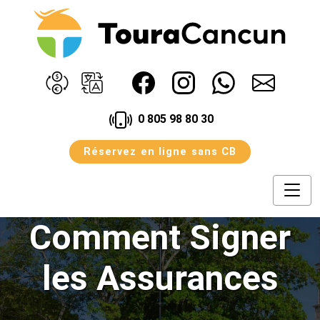
0 805 98 80 30
Réservez en ligne sans CB
Avantage
Assurances
Agences
Avis
Blog
Comment Signer
Contact
Conditions
Notre Offre
les Assurances