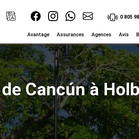
0 805 98
Avantage
Assurances
Agences
Avis
B
de Cancún à Holbo