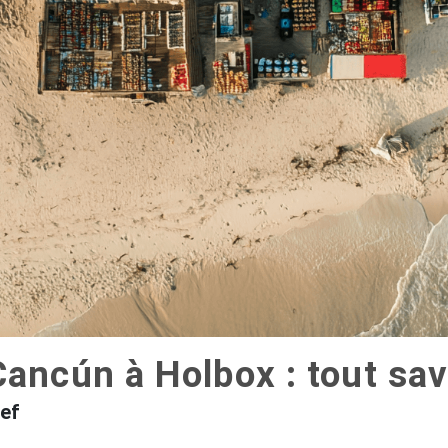
ancún à Holbox : tout sav
ref