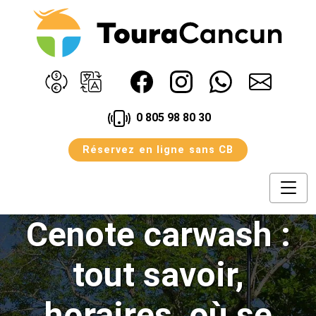
0 805 98 80 30
Réservez en ligne sans CB
Avantage
Assurances
Agences
Avis
Blog
Cenote carwash :
Contact
Conditions
Notre Offre
tout savoir,
horaires, où se